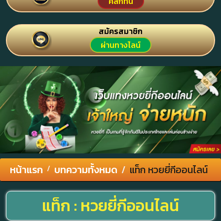
คลิกที่นี
หวย
สมัครสมาชิก
♦
ผ่านทางไลน์
ติดต่อ
เรา
หน้าแรก
บทความทั้งหมด
แท็ก หวยยี่กีออนไลน์
แท็ก : หวยยี่กีออนไลน์