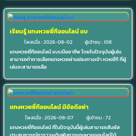
เรียนรู้ แทงหวยยี่กีออนไลน์ แบ
โพสเมื่อ : 2026-08-02
ผู้เข้าชม : 108
แทงหวยยี่กีออนไลน์ แบบมืออาชีพ โดยในปัจจุบันผู้เล่น
สามารถทำการเลือกแทงหวยผ่านช่องทางเข้า หวยยี่กี ที่ผู้
เล่นจะสามารถเลือ
แทงหวยยี่กีออนไลน์ มีข้อดีอย่า
โพสเมื่อ : 2026-08-07
ผู้เข้าชม : 72
แทงหวยยี่กีออนไลน์ ที่ในปัจจุบันนี้ผู้เล่นสามารถสัมผัส
ประสบการณ์การวางเดิมพันการแทงหวยออนไลน์ได้