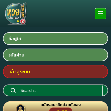
☰
✶
เว็บ
หวย
♠
ทาง
เข้า
เข้าสู่ระบบ
♣
สมัคร
♥
สมัครสมาชิกด้วยตัวเอง
ตรวจ