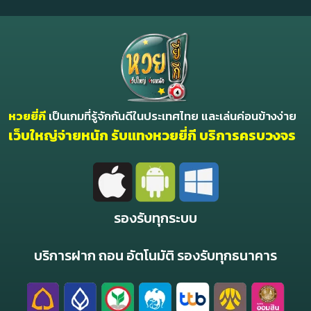
หวยยี่กี
เป็นเกมที่รู้จักกันดีในประเทศไทย และเล่นค่อนข้างง่าย
เว็บใหญ่จ่ายหนัก รับแทงหวยยี่กี บริการครบวงจร
รองรับทุกระบบ
บริการฝาก ถอน อัตโนมัติ รองรับทุกธนาคาร