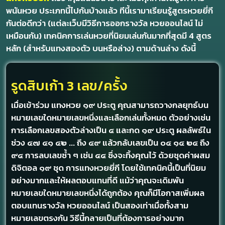
พนันหวย ประเภทนี้ไปกันบ้างแล้ว ทีนี้เรามาเรียนรู้สูตรหวยยี่กี
กันต่อดีกว่า (แต่ละเว็บมีวิธีการออกรางวัล หวยออนไลน์ ไม่
เหมือนกัน) เทคนิคการเล่นหวยที่นิยมเล่นกันมากที่สุดมี 4 สูตร
หลัก (สำหรับแทงสองตัว บนหรือล่าง) ตามด้านล่าง ดังนี้
รูดสิบเก้า 3 เลข/ครั้ง
เมื่อเข้าร่วม แทงหวย ๑๙ ประตู คุณสามารถวางกลยุทธ์บน
หมายเลขใดหมายเลขหนึ่งและเลือกเล่นทั้งหมด ตัวอย่างเช่น
การเลือกเลขสองตัวล่างเป็น ๔ และกด ๑๙ ประตู ผลลัพธ์ใน
ช่วง ๔๗ ๔๑ ๔๒ ... ถึง ๔๙ แล้วกลับเลขเป็น ๐๔ ๑๔ ๒๔ ถึง
๙๔ การลบเลขซ้ำ ๆ เช่น ๔๔ ซึ่งจะทิ้งคุณไว้ ด้วยชุดค่าผสม
ดิจิตอล ๑๙ ชุด การแทงหวยยี่กี โดยใช้เทคนิคนี้เป็นที่นิยม
อย่างมากและให้ผลตอบแทนที่ดี แม้ว่าคุณจะเดิมพัน
หมายเลขใดหมายเลขหนึ่งได้ถูกต้อง คุณก็มีโอกาสเพิ่มผล
ตอบแทนรางวัล หวยออนไลน์ เป็นสองเท่าเมื่อทั้งสาม
หมายเลขตรงกัน วิธีนี้กลายเป็นที่ต้องการอย่างมาก