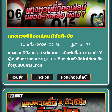
แทงหวยยี่กีออนไลน์ มีข้อดี-ข้อ
โพสเมื่อ : 2026-07-31
ผู้เข้าชม : 33
แทงหวยยี่กีออนไลน์ รูปแบบการเดิมพันที่สะดวกจนทำให้
ผู้เล่นลืมการแทงหวยรูปแบบเดิมๆ กับเจ้ามือไปได้เลยอีก
ทั้งรูปแบบการแทงห
หวยยี่กี
แทงหวย
หวยยี่กีออนไลน์