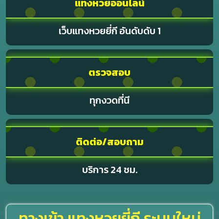
แทงหวยออนไลน์
เว็บแทงหวยยี่กี อันดับดับ 1
ตรวจสอบ
ทุกงวดที่นี
ติดต่อ/สอบถาม
บริการ 24 ชม.
ทางเข้า แทงหวยยี่กี ระบบใหม่