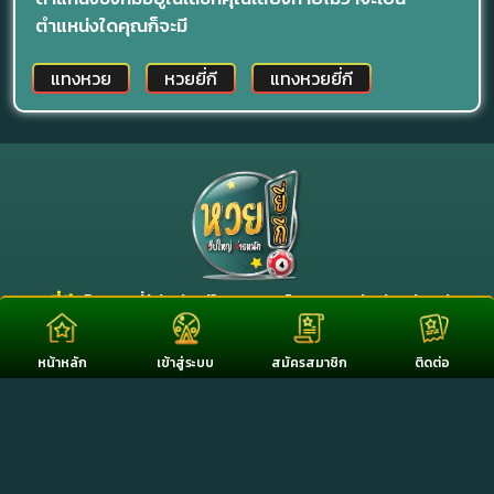
ตำแหน่งใดคุณก็จะมี
แทงหวย
หวยยี่กี
แทงหวยยี่กี
หวยยี่กี
เป็นเกมที่รู้จักกันดีในประเทศไทย และเล่นค่อนข้างง่าย
เว็บใหญ่จ่ายหนัก รับแทงหวยยี่กี บริการครบวงจร
หน้าหลัก
เข้าสู่ระบบ
สมัครสมาชิก
ติดต่อ
รองรับทุกระบบ