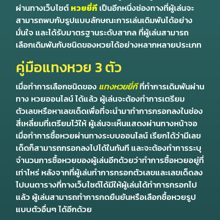
ผ่านทางเว็บไซต์
หวยยี่กี
เป็นอีกหนึ่งช่องทางที่ผู้เล่นจะ
สามารถพบกับรูปแบบลักษณะการเล่นเดิมพันได้อย่าง
มั่นใจ และได้รับมาตรฐานระดับสากล ที่ผู้เล่นสามารถ
เลือกเดิมพันกับชนิดของหวยได้อย่างหลากหลายประเภท
คู่มือแทงหวย 3 ตัว
เมื่อทำการเลือกชนิดของ
แทงหวยยี่กี
ที่ทำการเดิมพันผ่าน
ทาง หวยออนไลน์ ได้แล้ว ผู้เล่นจะต้องทำการเตรียม
ตัวเลขหรือหาเลขเด็ดเพื่อที่จะนำมาทำการกรอกลงในช่อง
สี่เหลี่ยมที่เตรียมไว้ให้ ผู้เล่นจะเห็นแสดงผ่านทางหน้าจอ
เมื่อทำการซื้อหวยผ่านทางระบบออนไลน์ เรียกได้ว่ามีเลข
เด็ดก็สามารถกรอกลงไปได้ในทันที และจะต้องทำการระบุ
จำนวนการซื้อหวยของผู้เล่นอีกด้วยว่าทำการซื้อหวยอยู่ที่
เท่าไหร่ หลังจากที่ผู้เล่นทำการกรอกตัวเลขและเลขเด็ดลง
ไปบนตารางที่ทางเว็บไซต์ได้มีให้ผู้เล่นได้ทำการกรอกไป
แล้ว ผู้เล่นสามารถทำการกดยืนยันหรือเลือกซื้อหวยรูป
แบบตัวอื่นๆ ได้อีกด้วย