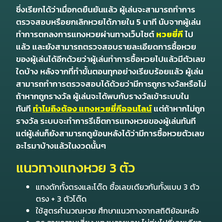
ซึ่งเรียกได้ว่าเมื่อกดยืนยันแล้ว ผู้เล่นจะสามารถทำการ
ตรวจสอบหรือยกเลิกหวยได้ภายใน 5 นาที นับจากผู้เล่น
ทำการตกลงการแทงหวยผ่านทางเว็บไซต์
หวยยี่กี
ไป
แล้ว และยังสามารถตรวจสอบรายละเอียดการซื้อหวย
ของผู้เล่นได้อีกด้วยว่าผู้เล่นทำการซื้อหวยไปแล้วมีตัวเลข
ใดบ้าง หลังจากที่ทำขั้นตอนทุกอย่างเรียบร้อยแล้ว ผู้เล่น
สามารถทำการตรวจสอบได้ด้วยว่ามีการถูกรางวัลหรือไม่
ถ้าหากถูกรางวัล ผู้เล่นจะได้พบกับรางวัลเข้าระบบใน
ทันที
ทำไมถึงต้อง แทงหวยยี่กีออนไลน์
แต่ถ้าหากไม่ถูก
รางวัล ระบบจะทำการรีเซ็ตการแทงหวยของผู้เล่นทันที
แต่ผู้เล่นก็ยังสามารถดูย้อนหลังได้ว่ามีการซื้อหวยตัวเลข
อะไรมาบ้างแล้วในงวดนั้นๆ
แนวทางแทงหวย 3 ตัว
แทงดักทั้งตรงและโต๊ด ซื้อเลขเดียวกันทั้งแบบ 3 ตัว
ตรง + 3 ตัวโต๊ด
ใช้สูตรคำนวณหวย ศึกษาแนวทางจากสถิติย้อนหลัง