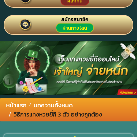
คลิกที่นี
หวย
สมัครสมาชิก
♦
ผ่านทางไลน์
ติดต่อ
เรา
หน้าแรก
บทความทั้งหมด
วิธีการแทงหวยยี่กี 3 ตัว อย่างถูกต้อง