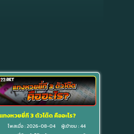
แทงหวยยี่กี 3 ตัวโต๊ด คืออะไร?
โพสเมื่อ : 2026-08-04
ผู้เข้าชม : 44