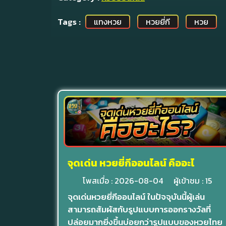
Tags :
แทงหวย
หวยยี่กี
หวย
จุดเด่น หวยยี่กีออนไลน์ คืออะไ
โพสเมื่อ : 2026-08-04
ผู้เข้าชม : 15
จุดเด่นหวยยี่กีออนไลน์ ในปัจจุบันนี้ผู้เล่น
สามารถสัมผัสกับรูปแบบการออกรางวัลที่
ปล่อยมากยิ่งขึ้นบ่อยกว่ารูปแบบของหวยไทย