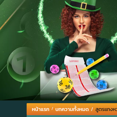
หน้าแรก
บทความทั้งหมด
สูตรแทงหว