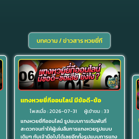
บทความ / ข่าวสาร หวยยี่กี
แทงหวยยี่กีออนไลน์ มีข้อดี-ข้อ
โพสเมื่อ : 2026-07-31
ผู้เข้าชม : 33
แทงหวยยี่กีออนไลน์ รูปแบบการเดิมพันที่
สะดวกจนทำให้ผู้เล่นลืมการแทงหวยรูปแบบ
เดิมๆ กับเจ้ามือไปได้เลยอีกทั้งรูปแบบการแทง