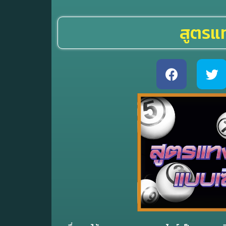
สูตรแท