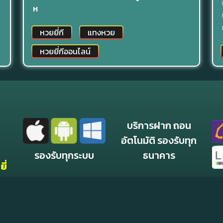
ห
หวยยี่กี
แทงหวย
หวยยี่กีออนไลน์
บริการฝาก ถอน
อัตโนมัติ รองรับทุก
ธนาคาร
รองรับทุกระบบ
ี่