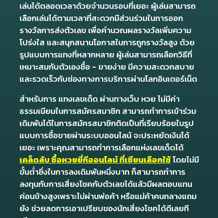
เล่นได้ตลอดเวลาด้วยจำนวนรอบที่เยอะ ผู้เล่นสามารถ
เลือกเล่นได้ตามเวลาที่สะดวกมีส่วนร่วมในการออก
รางวัลการส่งตัวเลข เพื่อคำนวณผลรางวัลเพิ่มความ
โปร่งใส และสนุกสนานโอกาสในการถูกรางวัลสูง ด้วย
รูปแบบการแทงที่หลากหลาย ผู้เล่นสามารถเลือกวิธีที่
เหมาะสมกับตัวเองซื้อ - ขายง่าย มีความสะดวกสบาย
และรวดเร็วกับช่องทางการบริการผ่านโลกอินเตอร์เน็ต
สำหรับการ แทงเลขเด็ด ผ่านทางเว็บ หวย ไม่มีค่า
ธรรมเนียมในการสมัครสมาชิก สามารถทำการเข้าร่วม
เดิมพันได้ในการสมัครสมาชิกติดเป็นที่เรียบร้อยในรูป
แบบการซื้อขายผ่านระบบออนไลน์ จะประหยัดเงินได้
เยอะ เพราะคุณสามารถทำการเลือกแห่งเลขเด็ดได้
เคล็ดลับ ซื้อหวยยี่กีออนไลน์ ที่เซียนเลือกใช้
โดยไม่มี
ขั้นต่ำซึ่งในการลงเดิมพันหนึ่งบาท ก็สามารถทำการ
ลงทุนกับการเสี่ยงโชคกับตัวเลขได้แล้วมีผลตอบแทน
ค่อนข้างสูงเพราะไม่ผ่านพ่อค้า หรือแม่ค้าคนกลางแถม
ยัง ช่วยลดการเอาเปรียบของนักเสี่ยงโชคได้ดีเลยที