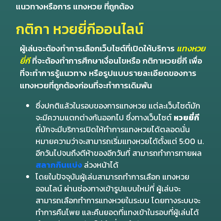
แนวทางหรือการ แทงหวย ที่ถูกต้อง
กติกา หวยยี่กีออนไลน์
ผู้เล่นจะต้องทำการเลือกเว็บไซต์ที่เปิดให้บริการ
แทงหวย
ยี่กี
ที่จะต้องทำการศึกษาเงื่อนไขหรือ กติกาหวยยี่กี เพื่อ
ที่จะทำการรู้แนวทาง หรือรูปแบบรายละเอียดของการ
แทงหวยที่ถูกต้องก่อนที่จะทำการเดิมพัน
ซึ่งปกติแล้วในรอบของการแทงหวย แต่ละเว็บไซต์มัก
จะมีความแตกต่างกันออกไป ซึ่งทางเว็บไซต์
หวยยี่กี
ที่มักจะมีบริการเปิดให้ทำการแทงหวยได้ตลอดนั่น
หมายความว่าจะสามารถเริ่มแทงหวยได้ตั้งแต่ 5:00 น.
อีกวันไปจนถึงตีห้าของอีกวันที่ สามารถทำการทายผล
สลากกินแบ่ง
ล่วงหน้าได้
โดยในปัจจุบันผู้เล่นสามารถทำการเลือก แทงหวย
ออนไลน์ ผ่านช่องทางเข้ารูปแบบใหม่ที่ ผู้เล่นจะ
สามารถเลือกทำการแทงหวยในระบบ โดยทางระบบจะ
ทำการคืนโพย และคืนยอดที่แทงเข้าในรอบที่ผู้เล่นได้