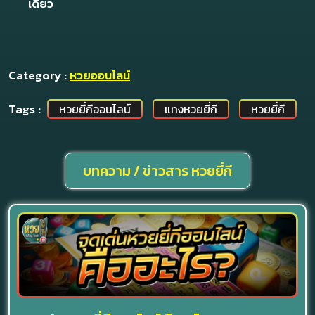
เดียว
Category :
หวยออนไลน์
Tags :
หวยยี่กีออนไลน์
แทงหวยยี่กี
หวยยี่กี
บทความ / ข่าวสาร หวยยี่กี