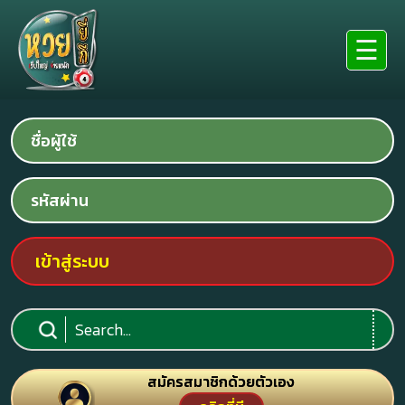
☰
✶
เว็บ
หวย
♠
ทาง
เข้า
เข้าสู่ระบบ
♣
สมัคร
♥
สมัครสมาชิกด้วยตัวเอง
ตรวจ